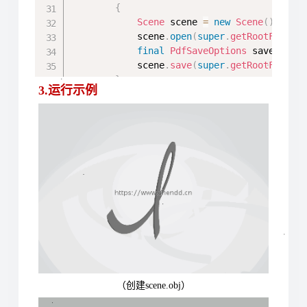
{
Scene
 scene 
=
new
Scene
(
)
;
            scene
.
open
(
super
.
getRootFile
(
"
final
PdfSaveOptions
 saveOptio
            scene
.
save
(
super
.
getRootFile
(
"
}
3.运行示例
//转换为HTML
{
Scene
 scene 
=
new
Scene
(
)
;
            scene
.
open
(
super
.
getRootFile
(
"
final
Html5SaveOptions
 saveOpt
            scene
.
save
(
super
.
getRootFile
(
"
}
}
}
（创建scene.obj）