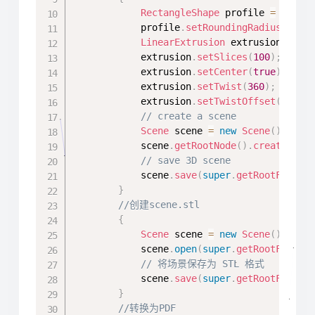
RectangleShape
 profile 
=
new
R
            profile
.
setRoundingRadius
(
0.3
)
LinearExtrusion
 extrusion 
=
ne
            extrusion
.
setSlices
(
100
)
;
            extrusion
.
setCenter
(
true
)
;
            extrusion
.
setTwist
(
360
)
;
            extrusion
.
setTwistOffset
(
new
V
// create a scene
Scene
 scene 
=
new
Scene
(
)
;
            scene
.
getRootNode
(
)
.
createChil
// save 3D scene
            scene
.
save
(
super
.
getRootFile
(
"
}
//创建scene.stl
{
Scene
 scene 
=
new
Scene
(
)
;
            scene
.
open
(
super
.
getRootFile
(
"
// 将场景保存为 STL 格式
            scene
.
save
(
super
.
getRootFile
(
"
}
//转换为PDF