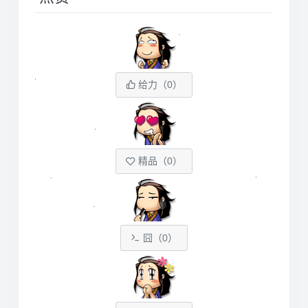
给力（
0
）
精品（
0
）
囧（
0
）