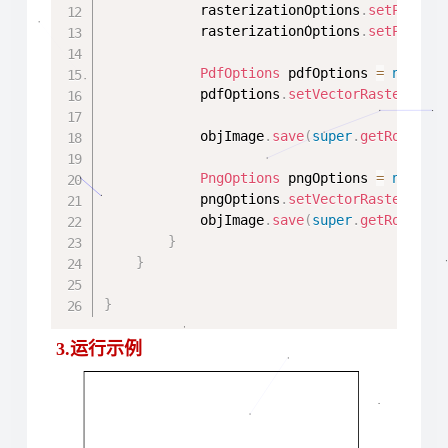
            rasterizationOptions
.
setPageWi
            rasterizationOptions
.
setPageHe
PdfOptions
 pdfOptions 
=
new
Pd
            pdfOptions
.
setVectorRasterizat
            objImage
.
save
(
super
.
getRootFil
PngOptions
 pngOptions 
=
new
Pn
            pngOptions
.
setVectorRasterizat
            objImage
.
save
(
super
.
getRootFil
}
}
}
3.运行示例