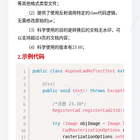
等其他格式类型文件；
（2）提供了使用反射调用特定的class代码逻辑，
无需修改原始的jar；
（3）科学使用的目的是转换后的文档无水印，可
以支持超过4页的文档内容；
（4）科学使用的版本有23.10；
2.示例代码
Copy
public
class
AsposeCadReflectTest
extends
@Test
public
void
test
(
)
throws
Exception
{
/*注册 23.10*/
RegisterCad
.
registerCad2310
(
)
;
try
(
Image
 objImage 
=
Image
.
load
(
g
CadRasterizationOptions
 raster
            rasterizationOptions
.
setBackgr