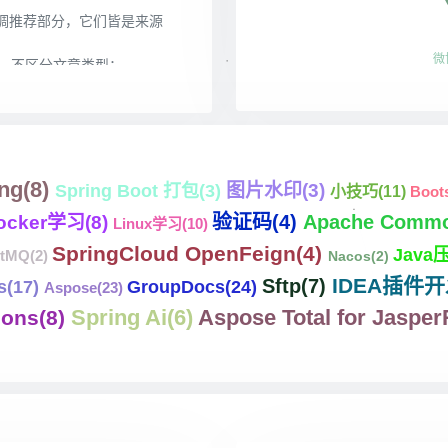
ng
(8)
图片水印
(3)
Spring Boot 打包
(3)
小技巧
(11)
Boot
验证码
(4)
Apache Commo
ocker学习
(8)
Linux学习
(10)
SpringCloud OpenFeign
(4)
Jav
etMQ
(2)
Nacos
(2)
IDEA插件
Sftp
(7)
s
(17)
GroupDocs
(24)
Aspose
(23)
Spring Ai
(6)
Aspose Total for Jasper
ions
(8)