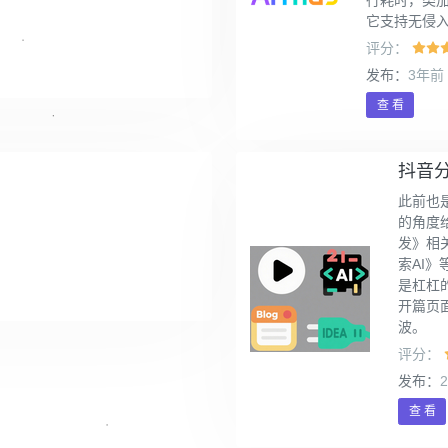
它支持无侵
评分：
发布：
3年前
查 看
抖音
此前也
的角度给
发》相
索AI
是杠杠
开篇页
波。
评分：
发布：
查 看