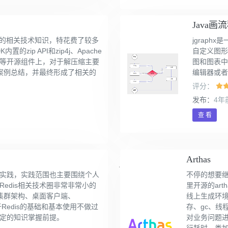
Java画
的相关技术知识，特花费了较多
jgraph
zip API和zip4j、Apache
自定义图形
binding等开源组件上，对于解压缩主要
图和图表中
践和案例总结，并最终形成了相关的
编辑器或者
评分：
发布：
4年
查 看
Arthas
实践，实践范围也主要围绕个人
不停的想要继
edis相关技术圈非常非常小的
里开源的ar
、集群架构、桌面客户端、
线上生成环
开，对于Redis的基础和基本使用不做过
存、gc、线
定的知识掌握前提。
对业务问题
行耗时，类