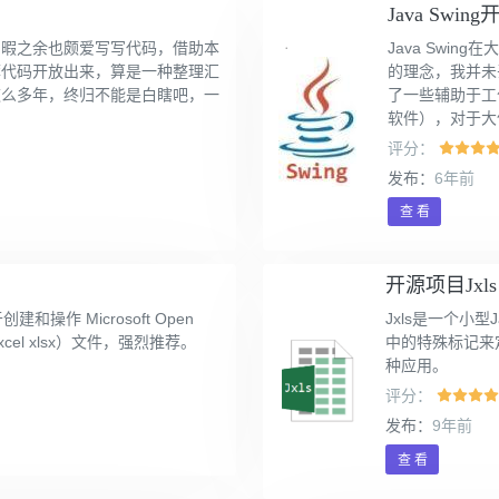
Java Swing
闲暇之余也颇爱写写代码，借助本
Java Swi
荐代码开放出来，算是一种整理汇
的理念，我并未
这么多年，终归不能是白瞎吧，一
了一些辅助于工
软件），对于大
评分：
发布：
6年前
查 看
开源项目Jxls
创建和操作 Microsoft Open
Jxls是一个小型
和 Excel xlsx）文件，强烈推荐。
中的特殊标记来
种应用。
评分：
发布：
9年前
查 看