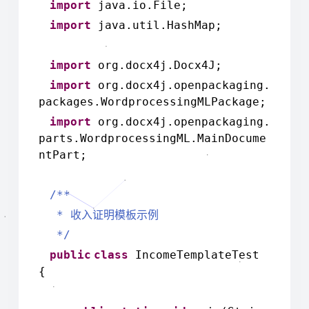
import
java.io.File;
import
java.util.HashMap;
import
org.docx4j.Docx4J;
import
org.docx4j.openpackaging.
packages.WordprocessingMLPackage;
import
org.docx4j.openpackaging.
parts.WordprocessingML.MainDocume
ntPart;
/**
*
收入证明模板示例
*/
public
class
IncomeTemplateTest
{