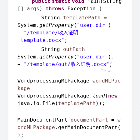
public
static
void
main(
String
[]
args
)
throws
Exception {
String
templatePath
=
System.
getProperty
(
"user.dir"
)
+
"/template/
收入证明
_template.docx"
;
String
outPath
=
System.
getProperty
(
"user.dir"
)
+
"/template/out/
.docx"
;
收入证明
WordprocessingMLPackage
wordMLPac
kage
=
WordprocessingMLPackage.
load
(
new
java.io.File(
templatePath
));
MainDocumentPart
documentPart
=
w
ordMLPackage
.getMainDocumentPart(
);