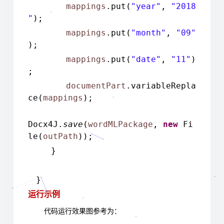
mappings
.put(
"year"
,
"2018
"
);
mappings
.put(
"month"
,
"09"
);
mappings
.put(
"date"
,
"11"
)
;
documentPart
.variableRepla
ce(
mappings
);
Docx4J.
save
(
wordMLPackage
,
new
Fi
le(
outPath
));
}
}
运行示例
代码运行效果图参考为：