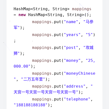
HashMap<
String
,
String
>
mappings
=
new
HashMap<
String
,
String
>();
mappings
.put(
"name"
,
"
马参
"
);
军
mappings
.put(
"years"
,
"5"
)
;
mappings
.put(
"post"
,
"
攻城
"
);
狮
mappings
.put(
"money"
,
"25,
000.00"
);
mappings
.put(
"moneyChinese
"
,
"
"
);
二万五年里
mappings
.put(
"address"
,
"
"
);
天宫一号天宫一号天宫一号天宫一号
mappings
.put(
"telephone"
,
"188188188188"
);