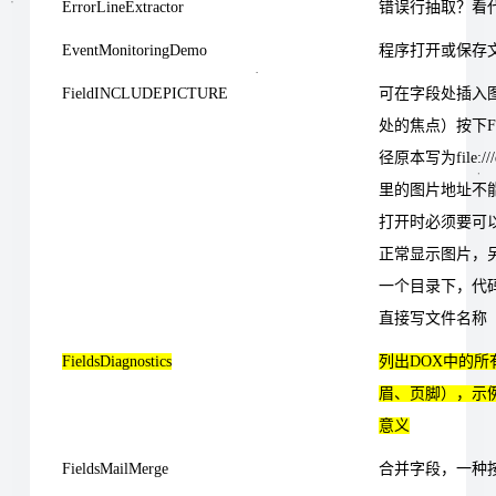
ErrorLineExtractor
错误行抽取？看
EventMonitoringDemo
程序打开或保存
FieldINCLUDEPICTURE
可在字段处插入
处的焦点）按下
径原本写为file://
里的图片地址不能
打开时必须要可
正常显示图片，另
一个目录下，代码中就无
直接写文件名称
FieldsDiagnostics
列出DOX中的
眉、页脚），示
意义
FieldsMailMerge
合并字段，一种