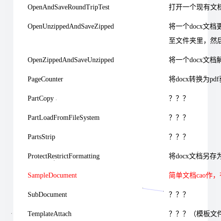
OpenAndSaveRoundTripTest
打开一个现有文
OpenUnzippedAndSaveZipped
将一个docx文
至文件夹里，然后
OpenZippedAndSaveUnzipped
将一个docx文
PageCounter
将docx转换为pd
PartCopy
？？？
PartLoadFromFileSystem
？？？
PartsStrip
？？？
ProtectRestrictFormatting
将docx文档另存
SampleDocument
简单文档cao作，
SubDocument
？？？
TemplateAttach
？？？（模板文