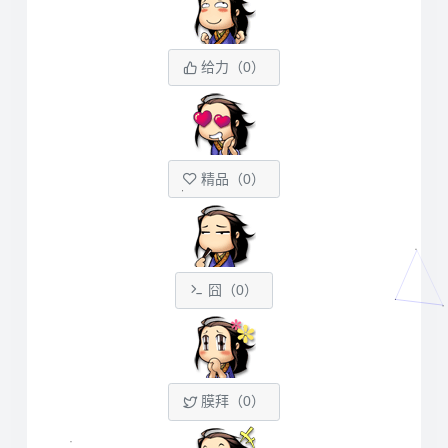
给力（
0
）
精品（
0
）
囧（
0
）
膜拜（
0
）