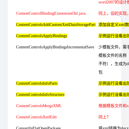
word2007的设
ContentControlBindingExtensionsOld.java
同上，旧的实现
ContentControlsAddCustomXmlDataStoragePart
添加自定义xml
ContentControlsApplyBindings
示例运行没看出
ContentControlsApplyBindingsIncrementalSave
少模板文件，需
模板文件的名称
不符），生成为d
包
ContentControlsInfoParts
示例运行没看出
ContentControlsInfoStructure
示例运行没看出
ContentControlsMergeXML
根据模板文件和x
ContentControlsXmlEdit
同上？
ConvertInFlatOpenPackage
将xml转换为doc