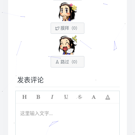
膜拜（
0
）
路过（
0
）
发表评论
这里输入文字...