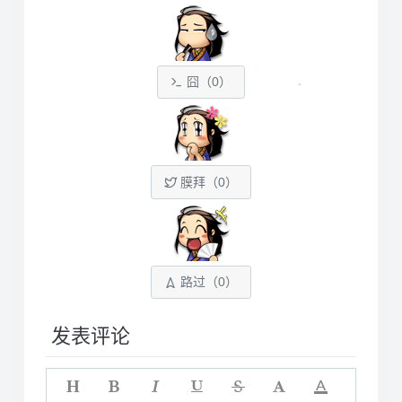
囧（
0
）
膜拜（
0
）
路过（
0
）
发表评论