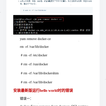
yum remove docker-ce
rm -rf /var/lib/docker
# rm -rf /etc/docker
# rm -rf /run/docker
# rm -rf /var/lib/dockershim
# rm -rf /var/lib/docker
安装最新版运行hello world时的错误
错误一：