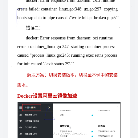
docker: Error response from daemon: OCI runtime 
create failed: container_linux.go:348: ux.go:297: copying 
bootstrap data to pipe caused \"write init-p: broken pipe\"":
错误二：
docker: Error response from daemon: oci runtime 
error: container_linux.go:247: starting container process 
caused "process_linux.go:245: running exec setns process 
for init caused \"exit status 29\""
解决方案：切换安装版本，切换至本例中的安装
版本。
Docker设置阿里云镜像加速