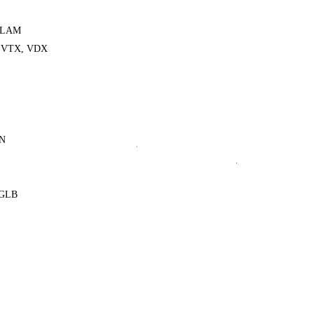
XLAM
 VTX, VDX
ON
 GLB