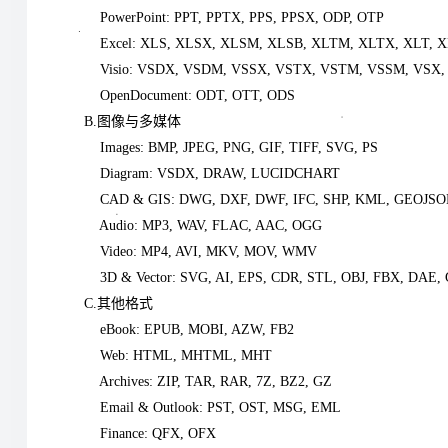
PowerPoint: PPT, PPTX, PPS, PPSX, ODP, OTP
Excel: XLS, XLSX, XLSM, XLSB, XLTM, XLTX, XLT, 
Visio: VSDX, VSDM, VSSX, VSTX, VSTM, VSSM, VSX,
OpenDocument: ODT, OTT, ODS
B.图像与多媒体
Images: BMP, JPEG, PNG, GIF, TIFF, SVG, PS
Diagram: VSDX, DRAW, LUCIDCHART
CAD & GIS: DWG, DXF, DWF, IFC, SHP, KML, GEOJS
Audio: MP3, WAV, FLAC, AAC, OGG
Video: MP4, AVI, MKV, MOV, WMV
3D & Vector: SVG, AI, EPS, CDR, STL, OBJ, FBX, DAE,
C.其他格式
eBook: EPUB, MOBI, AZW, FB2
Web: HTML, MHTML, MHT
Archives: ZIP, TAR, RAR, 7Z, BZ2, GZ
Email & Outlook: PST, OST, MSG, EML
Finance: QFX, OFX