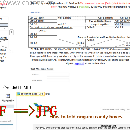
（Word转HTML）