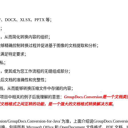
OCX、XLSX、PPTX 等；
式；
档，从而简化转换内容的组织；
能够精确控制转换过程并促进基于图像的文档提取和分析；
以满足特定要求；
私；
程序中，使其成为您工作流程的无缝组成部分；
换后文档的准确性和完整性；
档，从而能够转换压缩文件中存储的内容；
项目中相关的例子后我理解的意思：
G
roupDocs.Conversion是一个文
文档格式之间互转的功能，是一个强大的文档格式转换解决方案
。
sion/GroupDocs.Conversion-for-Java`为准，上面介绍说GroupDocs.Conversion
Microsoft Office 和 OpenDocument 文件格式、PDF 文档、