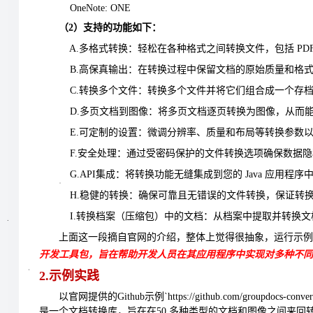
OneNote: ONE
（2）支持的功能如下：
A.多格式转换：轻松在各种格式之间转换文件，包括 PDF、D
B.高保真输出：在转换过程中保留文档的原始质量和格
C.转换多个文件：转换多个文件并将它们组合成一个存
D.多页文档到图像：将多页文档逐页转换为图像，从而
E.可定制的设置：微调分辨率、质量和布局等转换参数
F.安全处理：通过受密码保护的文件转换选项确保数据隐
G.API集成：将转换功能无缝集成到您的 Java 应用
H.稳健的转换：确保可靠且无错误的文件转换，保证转
I.转换档案（压缩包）中的文档：从档案中提取并转换文
上面这一段摘自官网的介绍，整体上觉得很抽象，运行示例
开发工具包，旨在帮助开发人员在其应用程序中实现对多种不同
2.示例实践
以官网提供的Github示例`https://github.com/groupdocs-conver
是一个文档转换库，旨在在50 多种类型的文档和图像之间来回转换，包括所有 