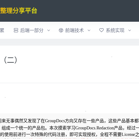
验整理分享平台
累
后端一部分
前端技术
系统实现
实践（二）
3款，闲来无事偶然又发现了在GroupDocs方向又存在一些产品，这些产品基本
统一的产品包。本次摸索学习GroupDocs.Redaction产品，
经过
的使用前进行一次特殊的代码注册，即可实现授权，全程不需要License