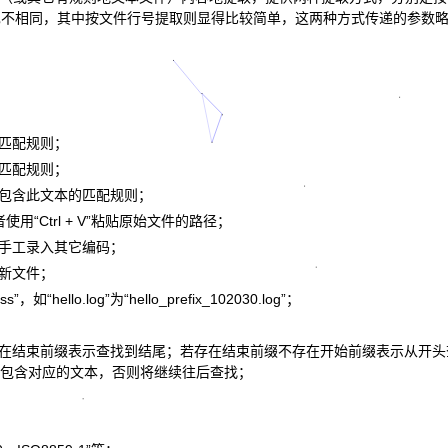
现也不相同，其中按文件行号提取则显得比较简单，这两种方式传递的参数
的匹配规则；
的匹配规则；
本包含此文本的匹配规则；
用“Ctrl + V”粘贴原始文件的路径；
持手工录入其它编码；
成新文件；
llo.log”为“hello_prefix_102030.log”；
在结束前缀表示查找到结尾；若存在结束前缀不存在开始前缀表示从开头
包含对应的文本，否则将继续往后查找；