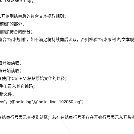
ISO8859-1”等；
足从开始到结束后的符合文本提取规则；
始前缀”的部分；
束前缀”符合的部分；
符合“结束规则”，如不满足将持续向后读取，否则校验“结束限制”的文本
值开始读取；
值开始读取；
用“Ctrl + V”粘贴原始文件的路径；
持手工录入其它编码；
成新文件；
llo.log”为“hello_line_102030.log”；
存在结束行号表示查找到结尾；若存在结束行号不存在开始行号表示从开头