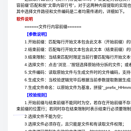
容前缀”匹配和按“文章内容行号”，对于这两种内容提取的实
其中选择文件路径和文件编码是二者均需传递的，详细如下。
软件说明
======文件行内容前缀======
【参数说明】
1.开始前缀：匹配每行开始文本包含此文本（开始前缀）
2.结束前缀：匹配每行开始文本包含此文本（结束前缀）
3.结束限制：当结束匹配时限定当前行要匹配每行开始文
4.选择文件：点击“浏览...”按钮选择原始待分拆的文件；或者使
5.文件编码：读取原始文件与生成文件时的文件编码，支
6.生成文件：当校验逻辑完毕后根据当前参数提取数据生
7.生成文件命名：以原始文件为基准，拼接“_prefix_HHmmss”，如“he
【校验规则】
1.开始前缀与结束前缀不能同时为空，
若存在开始前缀不存
束前缀的位置行
；若同时存在结束限制时表示结束行必须要限制
2.选择文件不能为空；
3.选择文件必须存在，且只能是文件和有读取文件权限；